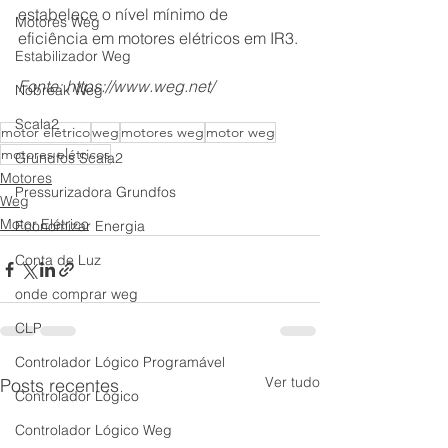
estabelece o nível mínimo de 
Motores Weg
eficiência em motores elétricos em IR3. 
Estabilizador Weg
Fonte: https://www.weg.net/
Nobreak Weg
Scala2
motor elétrico
weg
motores weg
motor weg
motores elétricos
Grundfos Scala2
Motores
Pressurizadora Grundfos
Weg
Motor Elétrico
Economizar Energia
Conta de Luz
onde comprar weg
CLP
Controlador Lógico Programável
Ver tudo
Posts recentes
Controlador Lógico
Controlador Lógico Weg