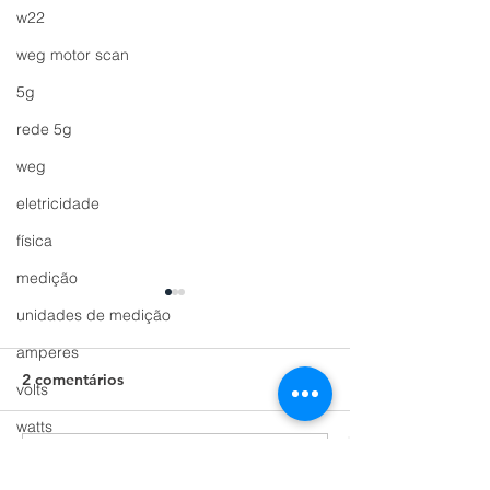
w22
weg motor scan
5g
rede 5g
weg
eletricidade
física
medição
unidades de medição
amperes
2 comentários
volts
watts
kva
Escreva um comentário
4 razões para ter um
Conheça a Linh