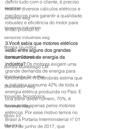
definir tudo com o cliente, é preciso 
sensores
realizar diversos cálculos elétricos e 
mecânicos para garantir a qualidade, 
sensores weg
robustez e eficiência do motor para 
sensores industriais
então produzi-lo.
sensores industriais weg
3.Você sabia que motores elétricos 
Bomba Grundfos
estão entre alguns dos grandes 
consumidores de energia da 
Bombas Grundfos
indústria? 
Os motores exigem uma 
Bomba Multiestágio CM
grande demanda de energia para 
Distribuidor Grundfos
funcionarem. A Eletrobrás estima que 
a indústria consuma 42% de toda a 
Distribuidor Weg
energia elétrica produzida no País. E 
Inovação Tecnológica
boa parte deste número, 70%, é 
consumida apenas pelos motores 
Revenda Weg
elétricos. Por esse motivo temos no 
Motor Ir2
Brasil a Portaria Interministerial nº 01 
Motor Ir3
de 29 de junho de 2017, que 