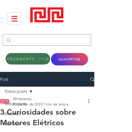
ORÇAMENTO
LOJA VIRTUAL
Post
Todos posts
RR Motores
Todos posts
23 de fev. de 2022
1 min de leitura
3 Curiosidades sobre
Motores
Motores Elétricos
Bombas