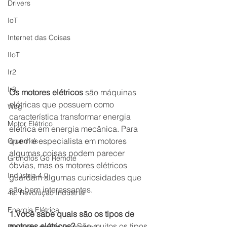
Drivers
IoT
Internet das Coisas
IIoT
Ir2
Ir3
Os motores elétricos
 são máquinas 
elétricas que possuem como 
Weg
característica transformar energia 
Motor Elétrico
elétrica em energia mecânica. Para 
quem é especialista em motores 
Grundfos
algumas coisas podem parecer 
Grundfos Go Remote
óbvias, mas os motores elétricos 
Indústria 4.0
guardam algumas curiosidades que 
são bem interessantes.
4a. Revolução Industrial
Energia Elétrica
1.Você sabe quais são os tipos de 
motores elétricos?
 São muitos os tipos 