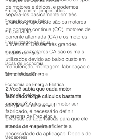
Proteção de Equipamentos
de motores elétricos, e podemos 
Proteção contra Tempestades
separá-los basicamente em três 
Proteção contra Raios
grandes grupos que são os motores 
de corrente contínua (CC), motores de 
Pressurizador
corrente alternada (CA) e os motores 
Pressurizador de Água
universais. Desses três grandes 
grupos, os motores CA são os mais 
Pressão da Água
utilizados devido ao baixo custo em 
Dicas de Economia
manutenção, montagem, fabricação e 
simplicidade.
Economia de Energia
Economia de Energia Elétrica
2.Você sabia que cada motor 
Fator de Potência
fabricado exige cálculos bastante 
precisos?
 Antes de um motor ser 
Corrigir fator de potência
fabricado, é necessário definir 
Inversores de Frequência
diversas características para que ele 
atenda de maneira eficiente a 
Inversor de Frequência
necessidade da aplicação. Depois de 
Megapress