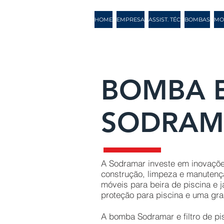
HOME
EMPRESA
ASSIST. TÉC
BOMBAS
MO
BOMBA E
SODRAM
A Sodramar investe em inovações
construção, limpeza e manutenç
móveis para beira de piscina e j
proteção para piscina e uma gra
A bomba Sodramar e filtro de pi