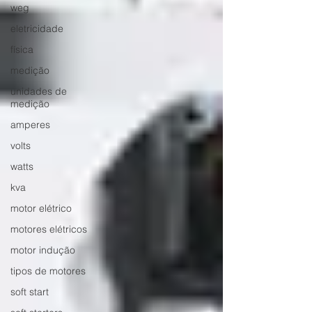
weg
eletricidade
física
medição
unidades de
medição
amperes
volts
watts
kva
motor elétrico
motores elétricos
motor indução
tipos de motores
soft start