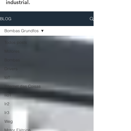
industrial.
BLOG
Bombas Grundfos
Todos posts
Motores
Bombas
Drivers
IoT
Internet das Coisas
IIoT
Ir2
Ir3
Weg
Motor Elétrico