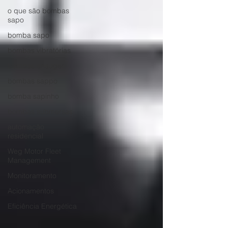
o que são bombas
sapo
bomba sapo
bombas vibratórias
bombas anauger
bombas sappo
bomba sapinho
bombas submersas
automação
residencial
Weg Motor Fleet
Management
Monitoramento
Acionamentos
Eficiência Energética