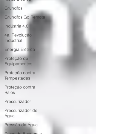
Grundfos
Grundfos Go Remote
Indústria 4.0
4a. Revolução
Industrial
Energia Elétrica
Proteção de
Equipamentos
Proteção contra
Tempestades
Proteção contra
Raios
Pressurizador
Pressurizador de
Água
Pressão da Água
Dicas de Economia