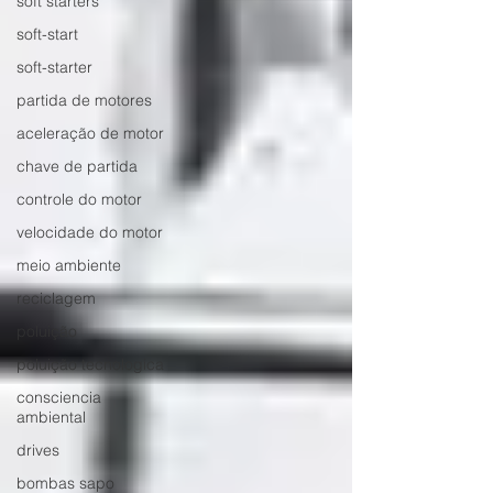
soft starters
soft-start
soft-starter
partida de motores
aceleração de motor
chave de partida
controle do motor
velocidade do motor
meio ambiente
reciclagem
poluição
poluição tecnologica
consciencia
ambiental
drives
bombas sapo