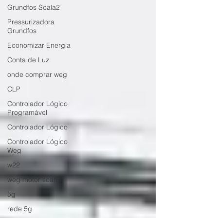
Grundfos Scala2
Pressurizadora
Grundfos
Economizar Energia
Conta de Luz
onde comprar weg
CLP
Controlador Lógico
Programável
Controlador Lógico
Controlador Lógico
Weg
w22
weg motor scan
5g
rede 5g