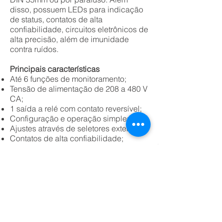
disso, possuem LEDs para indicação
de status, contatos de alta
confiabilidade, circuitos eletrônicos de
alta precisão, além de imunidade
contra ruídos.
Principais características
Até 6 funções de monitoramento;
Tensão de alimentação de 208 a 480 V
CA;
1 saída a relé com contato reversível;
Configuração e operação simples;
Ajustes através de seletores externos;
Contatos de alta confiabilidade;
Excelente precisão e repetibilidade;
Imunidade a ruídos;
Caixa compacta de 22,5 mm.
© 2020 por RR Automação Motores e
Bombas LTDA. CNPJ:
11.138.346
/0001-
77
Não encontrou o que procura? Entre em