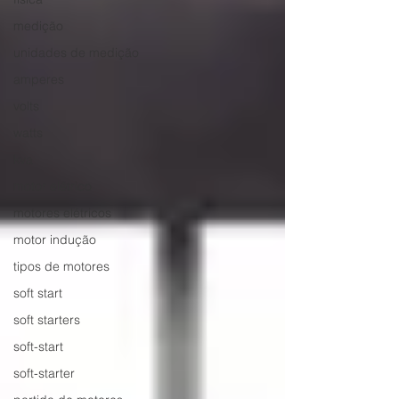
medição
unidades de medição
amperes
volts
watts
kva
motor elétrico
motores elétricos
motor indução
tipos de motores
soft start
soft starters
soft-start
soft-starter