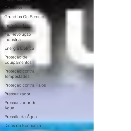
Grundfos
Grundfos Go Remote
Indústria 4.0
4a. Revolução
Industrial
Energia Elétrica
Proteção de
Equipamentos
Proteção contra
Tempestades
Proteção contra Raios
Pressurizador
Pressurizador de
Água
Pressão da Água
Dicas de Economia