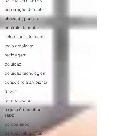
partida de motores
aceleração de motor
chave de partida
controle do motor
velocidade do motor
meio ambiente
reciclagem
poluição
poluição tecnologica
consciencia ambiental
drives
bombas sapo
o que são bombas
sapo
bomba sapo
bombas vibratórias