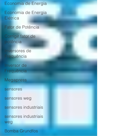
Economia de Energia
Economia de Energia
Elétrica
Fator de Potência
Corrigir fator de
potência
Inversores de
Frequência
Inversor de
Frequência
Megapress
sensores
sensores weg
sensores industriais
sensores industriais
weg
Bomba Grundfos