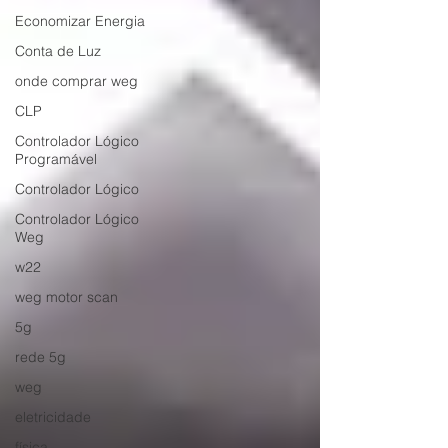
Economizar Energia
Conta de Luz
onde comprar weg
CLP
Controlador Lógico
Programável
Controlador Lógico
Controlador Lógico
Weg
w22
weg motor scan
5g
rede 5g
weg
eletricidade
física