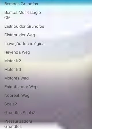
Bombas Grundfos
Bomba Multiestágio
CM
Distribuidor Grundfos
Distribuidor Weg
Inovação Tecnológica
Revenda Weg
Motor Ir2
Motor Ir3
Motores Weg
Estabilizador Weg
Nobreak Weg
Scala2
Grundfos Scala2
Pressurizadora
Grundfos