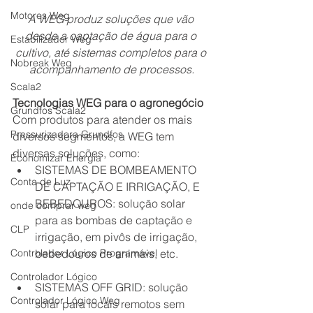
Motores Weg
A WEG produz soluções que vão 
desde a captação de água para o 
Estabilizador Weg
cultivo, até sistemas completos para o 
Nobreak Weg
acompanhamento de processos.
Scala2
Tecnologias WEG para o agronegócio
Grundfos Scala2
Com produtos para atender os mais 
Pressurizadora Grundfos
diversos segmentos, a WEG tem 
diversas soluções, como:
Economizar Energia
SISTEMAS DE BOMBEAMENTO 
Conta de Luz
DE CAPTAÇÃO E IRRIGAÇÃO, E 
BEBEDOUROS: solução solar 
onde comprar weg
para as bombas de captação e 
CLP
irrigação, em pivôs de irrigação, 
Controlador Lógico Programável
bebedouros de animais, etc.
Controlador Lógico
SISTEMAS OFF GRID: solução 
Controlador Lógico Weg
solar para locais remotos sem 