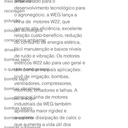
olhar voltado para o 
meio ambiente
desenvolvimento tecnológico para 
reciclagem
o agronegócio, a WEG lança a 
poluição
linha de  motores W22, que 
garante alta eficiência, excelente 
poluição tecnologica
relação custo-benefício, redução 
consciencia ambiental
do consumo de energia elétrica, 
fácil manutenção e baixos níveis 
drives
de ruído e vibração. Os motores 
bombas sapo
elétricos W22 são para uso geral e 
o que são bombas sapo
têm como principais aplicações: 
pivô de irrigação, bombas, 
bomba sapo
ventiladores, compressores, 
bombas vibratórias
moinhos, britadores e talhas. A 
principal linha de motores 
bombas anauger
industriais da WEG também 
bombas sappo
apresenta maior rigidez e 
excelente dissipação de calor, o 
bomba sapinho
que aumenta a vida útil dos 
bombas submersas