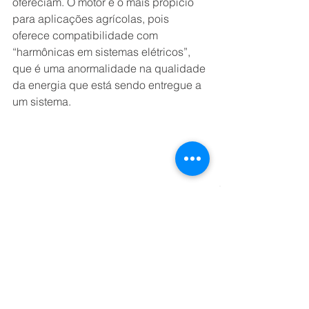
ofereciam. O motor é o mais propício 
para aplicações agrícolas, pois 
oferece compatibilidade com 
“harmônicas em sistemas elétricos”, 
que é uma anormalidade na qualidade 
da energia que está sendo entregue a 
um sistema. 
Essas anormalidades podem incluir 
baixo fator de potência, variações de 
tensão, variações de frequência e 