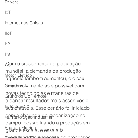
Drivers
IoT
Internet das Coisas
IIoT
Ir2
Ir3
Com o crescimento da população 
Weg
mundial, a demanda da produção 
Motor Elétrico
agrícola também aumentou, e o seu 
desenvolvimento só é possível com 
Grundfos
novas tecnologias e maneiras de  
Grundfos Go Remote
alcançar resultados mais assertivos e 
Indústria 4.0
sustentáveis. Esse cenário foi iniciado 
com a chegada da mecanização no 
4a. Revolução Industrial
campo, possibilitando a produção em 
Energia Elétrica
grande escala, e essa alta 
produtividade necessita de processos 