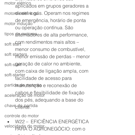
motor elétrico
aplicados em grupos geradores a 
diesel e gás. Operam nos regimes 
motores elétricos
de emergência, horário de ponta 
motor indução
ou operação contínua. São 
tipos de motores
alternadores de alta performance, 
com rendimentos mais altos – 
soft start
menor consumo de combustível, 
soft starters
menor emissão de perdas – menor 
geração de calor no ambiente, 
soft-start
com caixa de ligação ampla, com 
soft-starter
facilidade de acesso para 
partida de motores
manutenção e reconexão de 
cabos e flexibilidade de fixação 
aceleração de motor
dos pés, adequando a base do 
chave de partida
cliente. 
controle do motor
W22 –  EFICIÊNCIA ENERGÉTICA 
velocidade do motor
PARA O AGRONEGÓCIO: com o 