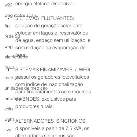
energia elétrica disponível.  
w22
weg motor scan
SISTEMAS  FLUTUANTES: 
solução de geração solar para 
5g
colocar em lagos e  reservatórios 
rede 5g
de água, espaço sem utilização, e 
weg
com redução na evaporação de 
água.
eletricidade
física
SISTEMAS FINAMIZÁVEIS: a WEG 
possui os geradores fotovoltaicos 
medição
com índice de  nacionalização 
unidades de medição
para financiamentos com recursos 
amperes
do BNDES, exclusivos para 
produtores rurais. 
volts
watts
ALTERNADORES  SÍNCRONOS: 
disponíveis a partir de 7,5 kVA, os 
kva
alternadores síncronos são 