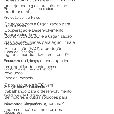
Proteção de Equipamentos
que oferecem mais praticidade ao 
Proteção contra Tempestades
produtor rural.
Proteção contra Raios
De acordo com a Organização para 
Pressurizador
Cooperação e Desenvolvimento 
Pressurizador de Água
Econômico (OCDE) e a Organização 
das Nações Unidas para Agricultura e 
Pressão da Água
Alimentação (FAO), a produção 
Dicas de Economia
agrícola mundial deve crescer 20% 
em dez anos, logo, a tecnologia tem 
Economia de Energia
um papel fundamental nessa 
Economia de Energia Elétrica
revolução.
Fator de Potência
É por isso que a WEG vem 
Corrigir fator de potência
trabalhando para o desenvolvimento 
Inversores de Frequência
de motores e outras soluções para 
atuar em aplicações agrícolas. A 
Inversor de Frequência
implementação de motores nos 
Megapress