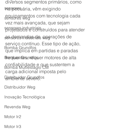
diversos segmentos primários, como 
sensores
na pecuária, vêm exigindo 
equipamentos com tecnologia cada 
sensores weg
vez mais avançada, que sejam 
sensores industriais
projetados e construídos para atender 
as demandas de  operações de 
sensores industriais weg
serviço contínuo. Esse tipo de ação, 
Bomba Grundfos
que implica em partidas e paradas 
frequentes, requer motores de alta 
Bombas Grundfos
confiabilidade e que sustentem a 
Bomba Multiestágio CM
carga adicional imposta pelo 
Distribuidor Grundfos
ambiente severo.
Distribuidor Weg
Inovação Tecnológica
Revenda Weg
Motor Ir2
Motor Ir3